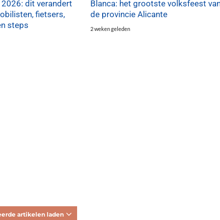
 2026: dit verandert
Blanca: het grootste volksfeest va
bilisten, fietsers,
de provincie Alicante
en steps
2 weken geleden
erde artikelen laden