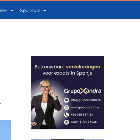
sen
Sponsors
1