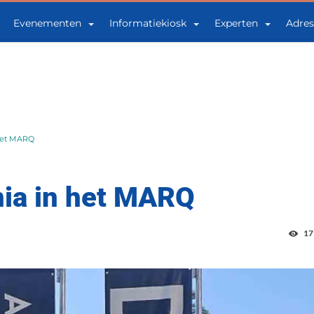
Evenementen
Informatiekiosk
Experten
Adres
 het MARQ
nia in het MARQ
17