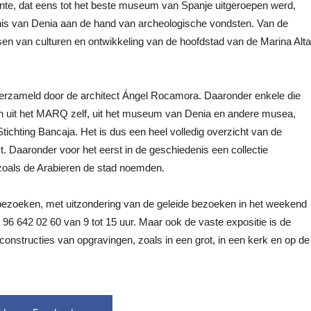
te, dat eens tot het beste museum van Spanje uitgeroepen werd,
denis van Denia aan de hand van archeologische vondsten. Van de
asen van culturen en ontwikkeling van de hoofdstad van de Marina Alta
erzameld door de architect Ángel Rocamora. Daaronder enkele die
n uit het MARQ zelf, uit het museum van Denia en andere musea,
ichting Bancaja. Het is dus een heel volledig overzicht van de
kt. Daaronder voor het eerst in de geschiedenis een collectie
 zoals de Arabieren de stad noemden.
 bezoeken, met uitzondering van de geleide bezoeken in het weekend
6 642 02 60 van 9 tot 15 uur. Maar ook de vaste expositie is de
nstructies van opgravingen, zoals in een grot, in een kerk en op de