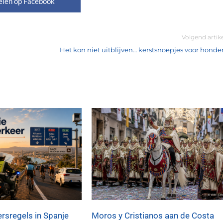
elen op Facebook
Volgend artik
Het kon niet uitblijven… kerstsnoepjes voor honde
rsregels in Spanje
Moros y Cristianos aan de Costa