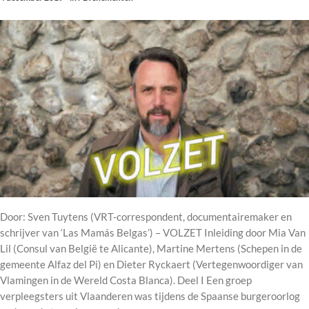
Door: Sven Tuytens (VRT-correspondent, documentairemaker en
schrijver van ‘Las Mamás Belgas’) – VOLZET Inleiding door Mia Van
Lil (Consul van België te Alicante), Martine Mertens (Schepen in de
gemeente Alfaz del Pi) en Dieter Ryckaert (Vertegenwoordiger van
Vlamingen in de Wereld Costa Blanca). Deel I Een groep
verpleegsters uit Vlaanderen was tijdens de Spaanse burgeroorlog