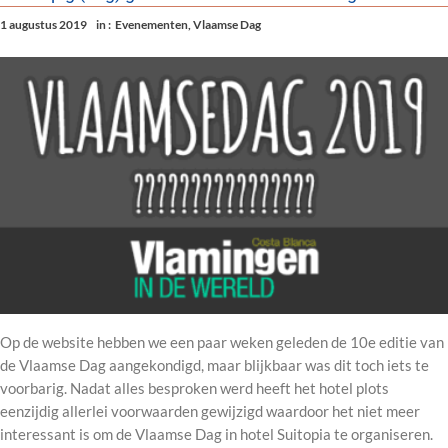
1 augustus 2019
in :
Evenementen
,
Vlaamse Dag
Op de website hebben we een paar weken geleden de 10e editie van
de Vlaamse Dag aangekondigd, maar blijkbaar was dit toch iets te
voorbarig. Nadat alles besproken werd heeft het hotel plots
eenzijdig allerlei voorwaarden gewijzigd waardoor het niet meer
interessant is om de Vlaamse Dag in hotel Suitopia te organiseren.