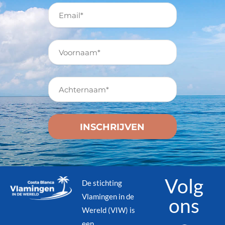
Volg
De stichting
Vlamingen in de
ons
Wereld (VIW) is
een