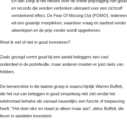
En dan zorgt al het nieuws over de snelle prijsstijging van goud
en records die worden verbroken uiteraard voor een zichzelf
versterkend effect. De Fear Of Missing Out (FOMO). Iedereen
wil een graantje meepikken, waardoor vraag en aanbod verder
uiteenlopen en de prijs verder wordt opgedreven.
Moet ik wel of niet in goud investeren?
Zoals gezegd vormt goud bij een aantal beleggers een vast
onderdeel in de portefeuille, maar anderen moeten er juist niets van
hebben.
De beroemdste in die laatste groep is waarschijnlijk Warren Buffett,
die het nut van beleggen in goud simpelweg niet ziet omdat het
edelmetaal behalve als sieraad nauwelijks een functie of toepassing
heeft. “Het doet niks en staart je alleen maar aan”, aldus Buffett, die
liever in aandelen investeert.