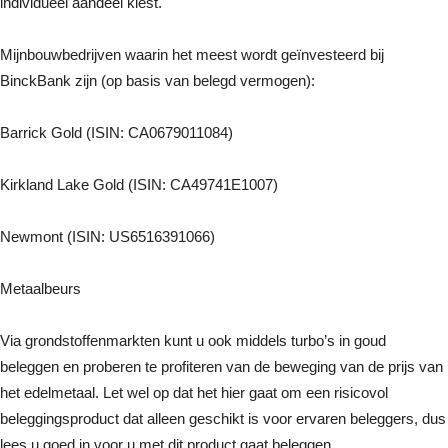
individueel aandeel kiest.
Mijnbouwbedrijven waarin het meest wordt geïnvesteerd bij
BinckBank zijn (op basis van belegd vermogen):
Barrick Gold (ISIN: CA0679011084)
Kirkland Lake Gold (ISIN: CA49741E1007)
Newmont (ISIN: US6516391066)
Metaalbeurs
Via grondstoffenmarkten kunt u ook middels turbo’s in goud
beleggen en proberen te profiteren van de beweging van de prijs van
het edelmetaal. Let wel op dat het hier gaat om een risicovol
beleggingsproduct dat alleen geschikt is voor ervaren beleggers, dus
lees u goed in voor u met dit product gaat beleggen.