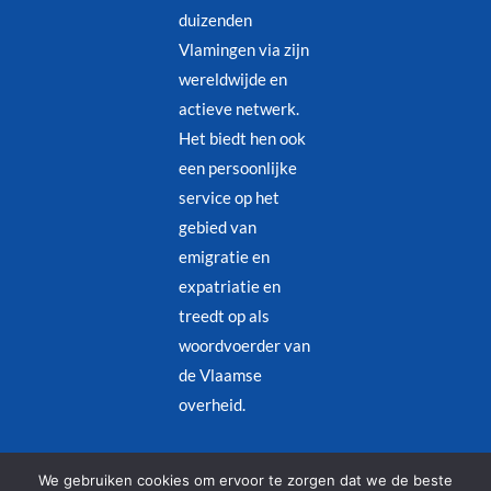
duizenden
Vlamingen via zijn
wereldwijde en
actieve netwerk.
Het biedt hen ook
een persoonlijke
service op het
gebied van
emigratie en
expatriatie en
treedt op als
woordvoerder van
de Vlaamse
overheid.
Juridische kennisgeving
–
Privacybeleid
We gebruiken cookies om ervoor te zorgen dat we de beste