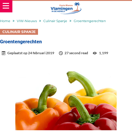
Home
VIW-Nieuws
Culinair Spanje
Groentengerechten
CULINAIR SPANJE
Groentengerechten
Geplaatst op
24 februari 2019
27 second read
1,199